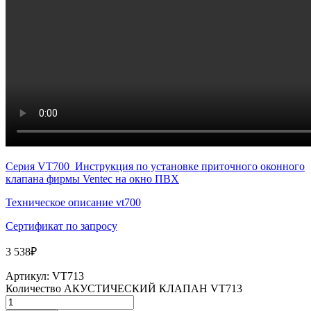
Серия VT700_Инструкция по установке приточного оконного
клапана фирмы Ventec на окно ПВХ
Техническое описание vt700
Сертификат по запросу
3 538
₽
Артикул:
VT713
Количество АКУСТИЧЕСКИЙ КЛАПАН VT713