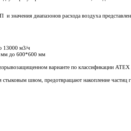
 и значения диапазонов расхода воздуха представле
о 13000 м3/ч
 мм до 600*600 мм
 взрывозащищенном варианте по классификации ATEX
ом стыковым швом, предотвращают накопление частиц 