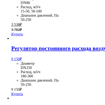
DN80
Расход, м3/ч
15-50, 50-100
Диапазон давлений, Па
50-250
3 538
₽
3 782
₽
Купить
Регулятор постоянного расхода возд
9 150
₽
Диаметр
DN250
Расход, м3/ч
180-300
Диапазон давлений, Па
50-250
9 150
₽
Купить