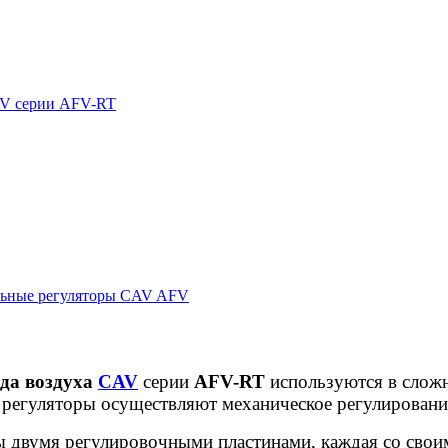
CAV серии AFV-RT
ьные регуляторы CAV AFV
ода воздуха
CAV
серии
AFV-RT
используются в слож
регуляторы осуществляют механическое регулирование
ы двумя регулировочными пластинами, каждая со сво