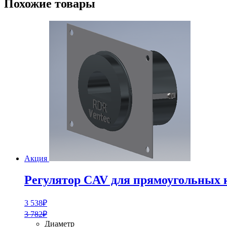
Похожие товары
Акция
Регулятор CAV для прямоугольных 
3 538
₽
3 782
₽
Диаметр