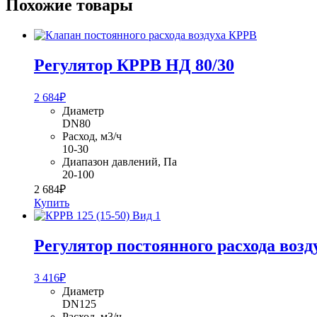
Похожие товары
Регулятор КРРВ НД 80/30
2 684
₽
Диаметр
DN80
Расход, м3/ч
10-30
Диапазон давлений, Па
20-100
2 684
₽
Купить
Регулятор постоянного расхода возд
3 416
₽
Диаметр
DN125
Расход, м3/ч