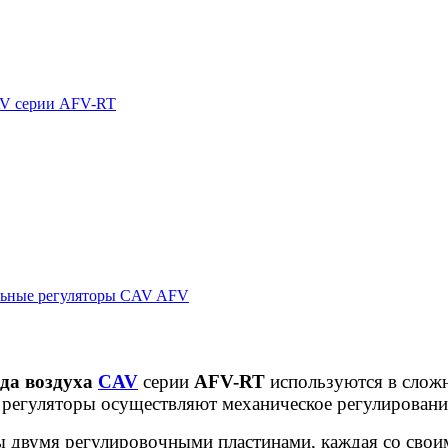
CAV серии AFV-RT
ьные регуляторы CAV AFV
ода воздуха
CAV
серии
AFV-RT
используются в слож
регуляторы осуществляют механическое регулирование
ы двумя регулировочными пластинами, каждая со сво