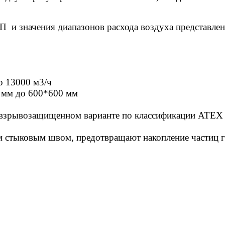
 и значения диапазонов расхода воздуха представле
о 13000 м3/ч
 мм до 600*600 мм
 взрывозащищенном варианте по классификации ATEX
ом стыковым швом, предотвращают накопление частиц 