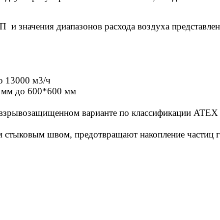
 и значения диапазонов расхода воздуха представле
о 13000 м3/ч
 мм до 600*600 мм
 взрывозащищенном варианте по классификации ATEX
ом стыковым швом, предотвращают накопление частиц 