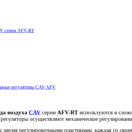
CAV серии AFV-RT
ьные регуляторы CAV AFV
ода воздуха
CAV
серии
AFV-RT
используются в слож
регуляторы осуществляют механическое регулирование
ы двумя регулировочными пластинами, каждая со сво